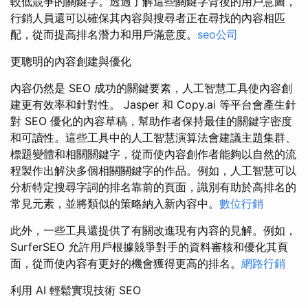
較低競爭的關鍵字。透過了解這些關鍵字背後的用戶意圖，
行銷人員還可以確保其內容與搜尋者正在尋找的內容相匹
配，從而提高排名潛力和用戶滿意度。
seo公司
更聰明的內容創建與優化
內容仍然是 SEO 成功的關鍵要素，人工智慧工具使內容創
建更有效率和針對性。 Jasper 和 Copy.ai 等平台會產生針
對 SEO 優化的內容草稿，幫助作者保持最佳的關鍵字密度
和可讀性。這些工具中的人工智慧演算法會建議主題集群、
標題變體和相關關鍵字，從而使內容創作者能夠以自然的流
程製作出解決多個相關關鍵字的作品。例如，人工智慧可以
分析特定搜尋字詞的排名靠前的頁面，識別有助於高排名的
常見元素，並將類似的策略納入新內容中。
數位行銷
此外，一些工具還提供了有關改進現有內容的見解。例如，
SurferSEO 允許用戶根據競爭對手的資料審核和優化其頁
面，從而使內容有更好的機會獲得更高的排名。
網路行銷
利用 AI 輕鬆實現技術 SEO